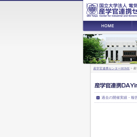
産学官連携センターHOME
> 産
過去の開催実績・報