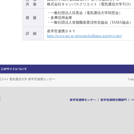
共 催
株式会社キャンパスクリエイト（電気通信大学TLO）
・一般社団法人目黒会（電気通信大学同窓会）
後 援
・多摩信用金庫
・一般社団法人首都圏産業活性化協会（TAMA協会）
産学官連携ＤＡＹ
詳 細
https://www.uec.ac.jp/research/alliance-activity/r-day/
ヶ丘1-5-1 電気通信大学 産学官連携センター
Copy