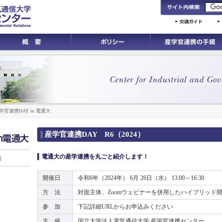
学官連携DAY in 電通大
産学官連携DAY R6（2024）
電通大の産学連携を丸ごと紹介します！
告
開催日
令和6年（2024年） 6月 26日（水） 13:00～16:30
方 法
対面主体、Zoomウェビナーを併用したハイブリッド
参 加
下記詳細URLからお申込みください
主 催
国立大学法人電気通信大学 産学官連携センター